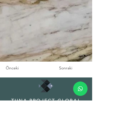
Önceki
Sonraki
TUNA PROJECT GLOBAL
TRADE INC.
HEADQUARTER
Adres: Fuat Edip Baksı Mah. Anadolu