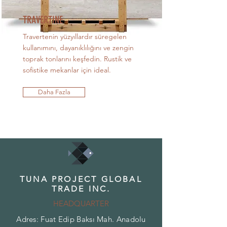
TRAVERTINE
Travertenin yüzyıllardır süregelen
kullanımını, dayanıklılığını ve zengin
toprak tonlarını keşfedin. Rustik ve
sofistike mekanlar için ideal.
Daha Fazla
TUNA PROJECT GLOBAL
TRADE INC.
HEADQUARTER
Adres: Fuat Edip Baksı Mah. Anadolu