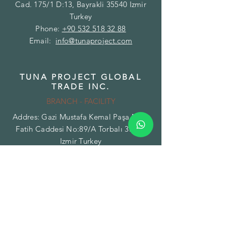
Cad. 175/1 D:13, Bayrakli 35540 Izmir
Turkey
Phone:
+90 532 518 32 88
Email:
info@tunaproject.com
TUNA PROJECT GLOBAL
TRADE INC.
BRANCH - FACILITY
Addres: Gazi Mustafa Kemal Paşa Mah.
Fatih Caddesi No:89/A Torbalı 35860
Izmir Turkey
Phone:
+90 850 532 32 44
Email:
info@tunamarble.com
TUNA PROJECT LLC
BRANCH - WAREHOUSE
Addres: 7901 4 TH St. N#16745 St