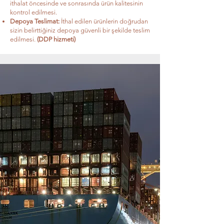
ithalat öncesinde ve sonrasında ürün kalitesinin
kontrol edilmesi.
Depoya Teslimat:
İthal edilen ürünlerin doğrudan
sizin belirttiğiniz depoya güvenli bir şekilde teslim
edilmesi.
(DDP hizmeti)