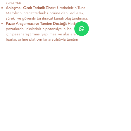
sunulması.
Anlaşmalı Ocak Tedarik Zinciri:
Üretiminizin Tuna
Marble'ın ihracat tedarik zincirine dahil edilerek,
sürekli ve güvenilir bir ihracat kanalı oluşturulması.
Pazar Araştırması ve Tanıtım Desteği:
Hedef
pazarlarda ürünlerinizin potansiyelini belirlemek
için pazar araştırması yapılması ve uluslararası
fuarlar, online platformlar aracılığıyla tanıtım
faaliyetlerinin yürütülmesi.
Satış ve Müşteri İlişkileri Yönetimi:
Uluslararası
müşterilerle iletişim kurulması, tekliflerin
hazırlanması, satış süreçlerinin yönetilmesi ve
müşteri ilişkilerinin sürdürülmesi.
Lojistik ve Belgeleme Desteği:
İhracat için gerekli
lojistik süreçlerin planlanması ve gümrük, nakliye
gibi belgelerin hazırlanması konusunda destek
sağlanması.
Sizin İçin Uygun
Hizmet Modelini