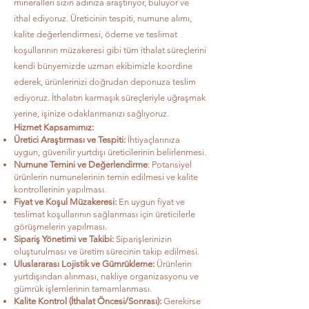
mineralleri sizin adınıza araştırıyor, buluyor ve
ithal ediyoruz. Üreticinin tespiti, numune alımı,
kalite değerlendirmesi, ödeme ve teslimat
koşullarının müzakeresi gibi tüm ithalat süreçlerini
kendi bünyemizde uzman ekibimizle koordine
ederek, ürünlerinizi doğrudan deponuza teslim
ediyoruz. İthalatın karmaşık süreçleriyle uğraşmak
yerine, işinize odaklanmanızı sağlıyoruz.
Hizmet Kapsamımız:
Üretici Araştırması ve Tespiti:
İhtiyaçlarınıza
uygun, güvenilir yurtdışı üreticilerinin belirlenmesi.
Numune Temini ve Değerlendirme
: Potansiyel
ürünlerin numunelerinin temin edilmesi ve kalite
kontrollerinin yapılması.
Fiyat ve Koşul Müzakeresi:
En uygun fiyat ve
teslimat koşullarının sağlanması için üreticilerle
görüşmelerin yapılması.
Sipariş Yönetimi ve Takibi:
Siparişlerinizin
oluşturulması ve üretim sürecinin takip edilmesi.
Uluslararası Lojistik ve Gümrükleme:
Ürünlerin
yurtdışından alınması, nakliye organizasyonu ve
gümrük işlemlerinin tamamlanması.
Kalite Kontrol (İthalat Öncesi/Sonrası):
Gerekirse