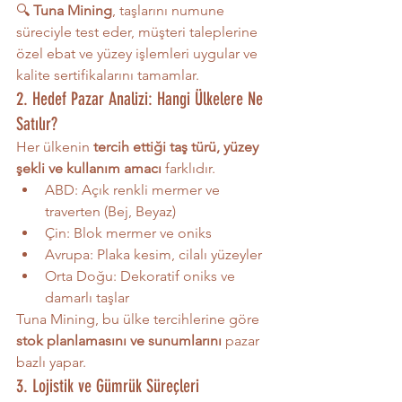
🔍 
Tuna Mining
, taşlarını numune 
süreciyle test eder, müşteri taleplerine 
özel ebat ve yüzey işlemleri uygular ve 
kalite sertifikalarını tamamlar.
2. Hedef Pazar Analizi: Hangi Ülkelere Ne 
Satılır?
Her ülkenin 
tercih ettiği taş türü, yüzey 
şekli ve kullanım amacı
 farklıdır.
ABD: Açık renkli mermer ve 
traverten (Bej, Beyaz)
Çin: Blok mermer ve oniks
Avrupa: Plaka kesim, cilalı yüzeyler
Orta Doğu: Dekoratif oniks ve 
damarlı taşlar
Tuna Mining, bu ülke tercihlerine göre 
stok planlamasını ve sunumlarını
 pazar 
bazlı yapar.
3. Lojistik ve Gümrük Süreçleri