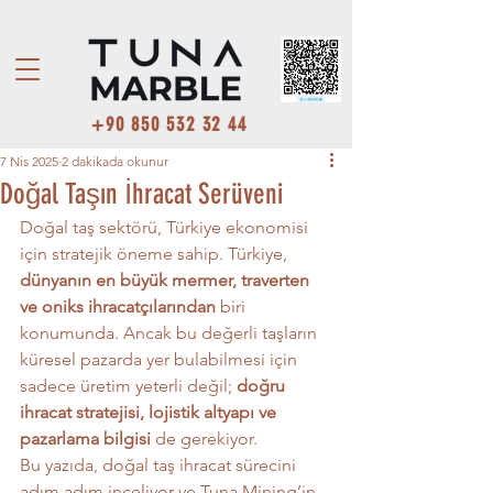
+90 850 532 32 44
7 Nis 2025
2 dakikada okunur
Doğal Taşın İhracat Serüveni
Doğal taş sektörü, Türkiye ekonomisi 
için stratejik öneme sahip. Türkiye, 
dünyanın en büyük mermer, traverten 
ve oniks ihracatçılarından
 biri 
konumunda. Ancak bu değerli taşların 
küresel pazarda yer bulabilmesi için 
sadece üretim yeterli değil; 
doğru 
ihracat stratejisi, lojistik altyapı ve 
pazarlama bilgisi
 de gerekiyor.
Bu yazıda, doğal taş ihracat sürecini 
adım adım inceliyor ve Tuna Mining’in 