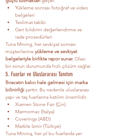
güçlü tutmaktan
 geçer.
Yükleme sonrası fotoğraf ve video 
belgeleri
Teslimat takibi
Geri bildirim değerlendirme ve 
iade prosedürleri
Tuna Mining, her sevkiyat sonrası 
müşterilerine 
yükleme ve sevkiyat 
belgeleriyle birlikte rapor sunar.
 Olası 
bir sorun durumunda hızlı çözüm sağlar.
5. Fuarlar ve Uluslararası Tanıtım
İhracatın kalıcı hale gelmesi için marka 
bilinirliği
 şarttır. Bu nedenle uluslararası 
yapı ve taş fuarlarına katılım önemlidir.
Xiamen Stone Fair (Çin)
Marmomac (İtalya)
Coverings (ABD)
Marble İzmir (Türkiye)
Tuna Mining, her yıl bu fuarlarda yer 