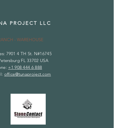
NA PROJECT LLC
RANCH - WAREHOUSE
es: 7901 4 TH St. N#16745
Petersburg FL 33702 USA
one:
+1 908 444 6 888
l:
office@tunaproject.com