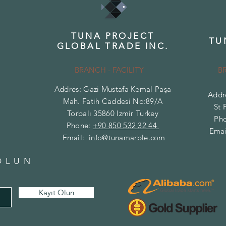
TUNA PROJECT
TU
GLOBAL TRADE INC.
BRANCH - FACILITY
B
Addres: Gazi Mustafa Kemal Paşa
Addr
Mah. Fatih Caddesi No:89/A
St 
Torbalı 35860 Izmir Turkey
Ph
Phone:
+90 850 532 32 44
Emai
Email:
info@tunamarble.com
OLUN
Kayıt Olun