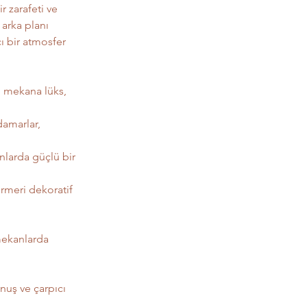
 zarafeti ve 
 arka planı 
ı bir atmosfer 
, mekana lüks, 
damarlar, 
larda güçlü bir 
ermeri dekoratif 
mekanlarda 
nuş ve çarpıcı 