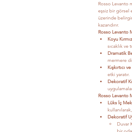
Rosso Levanto me
eşsiz bir görsel 
üzerinde belirgi
kazandırır.
Rosso Levanto M
Koyu Kırmızı
sıcaklık ve 
Dramatik Be
mermere din
Kışkırtıcı v
etki yaratır.
Dekoratif Ku
uygulamalar
Rosso Levanto M
Lüks İç Mek
kullanılarak
Dekoratif U
Duvar K
bir oda