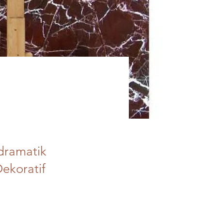
 dramatik
ekoratif
.