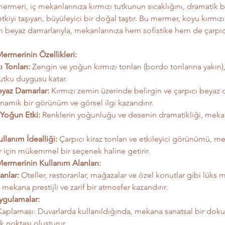
rmeri, iç mekanlarınıza kırmızı tutkunun sıcaklığını, dramatik bir
etkiyi taşıyan, büyüleyici bir doğal taştır. Bu mermer, koyu kırmızı
n beyaz damarlarıyla, mekanlarınıza hem sofistike hem de çarpıc
ermerinin Özellikleri:
 Tonları:
 Zengin ve yoğun kırmızı tonları (bordo tonlarına yakın)
tutku duygusu katar.
yaz Damarlar:
 Kırmızı zemin üzerinde belirgin ve çarpıcı beyaz 
amik bir görünüm ve görsel ilgi kazandırır.
e Yoğun Etki:
 Renklerin yoğunluğu ve desenin dramatikliği, mekan
llanım İdealliği:
 Çarpıcı kiraz tonları ve etkileyici görünümü, m
 için mükemmel bir seçenek haline getirir.
ermerinin Kullanım Alanları:
anlar:
 Oteller, restoranlar, mağazalar ve özel konutlar gibi lüks 
, mekana prestijli ve zarif bir atmosfer kazandırır.
ygulamalar:
aplaması: Duvarlarda kullanıldığında, mekana sanatsal bir doku
k noktası oluşturur.