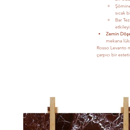
Şömine 
sıcak b
Bar Tez
etkiley
Zemin Döş
mekana lüks
Rosso Levanto me
çarpıcı bir estet