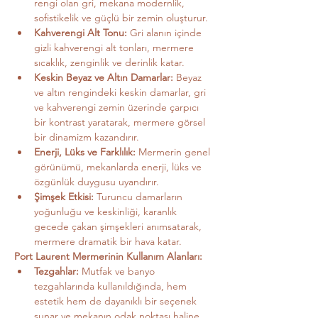
rengi olan gri, mekana modernlik, 
sofistikelik ve güçlü bir zemin oluşturur.
Kahverengi Alt Tonu:
 Gri alanın içinde 
gizli kahverengi alt tonları, mermere 
sıcaklık, zenginlik ve derinlik katar.
Keskin Beyaz ve Altın Damarlar:
 Beyaz 
ve altın rengindeki keskin damarlar, gri 
ve kahverengi zemin üzerinde çarpıcı 
bir kontrast yaratarak, mermere görsel 
bir dinamizm kazandırır.
Enerji, Lüks ve Farklılık:
 Mermerin genel 
görünümü, mekanlarda enerji, lüks ve 
özgünlük duygusu uyandırır.
Şimşek Etkisi:
 Turuncu damarların 
yoğunluğu ve keskinliği, karanlık 
gecede çakan şimşekleri anımsatarak, 
mermere dramatik bir hava katar.
Port Laurent Mermerinin Kullanım Alanları:
Tezgahlar:
 Mutfak ve banyo 
tezgahlarında kullanıldığında, hem 
estetik hem de dayanıklı bir seçenek 
sunar ve mekanın odak noktası haline 