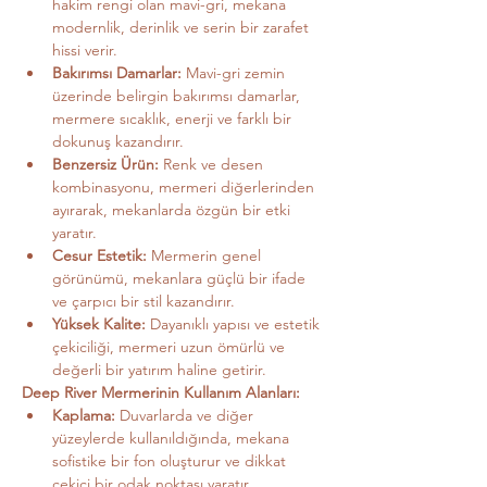
hakim rengi olan mavi-gri, mekana 
modernlik, derinlik ve serin bir zarafet 
hissi verir.
Bakırımsı Damarlar:
 Mavi-gri zemin 
üzerinde belirgin bakırımsı damarlar, 
mermere sıcaklık, enerji ve farklı bir 
dokunuş kazandırır.
Benzersiz Ürün:
 Renk ve desen 
kombinasyonu, mermeri diğerlerinden 
ayırarak, mekanlarda özgün bir etki 
yaratır.
Cesur Estetik:
 Mermerin genel 
görünümü, mekanlara güçlü bir ifade 
ve çarpıcı bir stil kazandırır.
Yüksek Kalite:
 Dayanıklı yapısı ve estetik 
çekiciliği, mermeri uzun ömürlü ve 
değerli bir yatırım haline getirir.
Deep River Mermerinin Kullanım Alanları:
Kaplama:
 Duvarlarda ve diğer 
yüzeylerde kullanıldığında, mekana 
sofistike bir fon oluşturur ve dikkat 
çekici bir odak noktası yaratır.