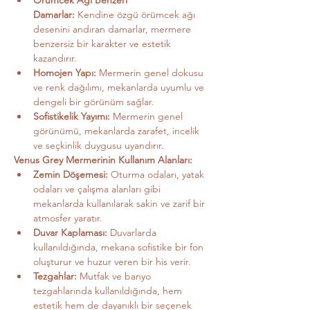
Örümcek Ağı Benzeri 
Damarlar:
 Kendine özgü örümcek ağı 
desenini andıran damarlar, mermere 
benzersiz bir karakter ve estetik 
kazandırır.
Homojen Yapı:
 Mermerin genel dokusu 
ve renk dağılımı, mekanlarda uyumlu ve 
dengeli bir görünüm sağlar.
Sofistikelik Yayımı:
 Mermerin genel 
görünümü, mekanlarda zarafet, incelik 
ve seçkinlik duygusu uyandırır.
Venus Grey Mermerinin Kullanım Alanları:
Zemin Döşemesi:
 Oturma odaları, yatak 
odaları ve çalışma alanları gibi 
mekanlarda kullanılarak sakin ve zarif bir 
atmosfer yaratır.
Duvar Kaplaması:
 Duvarlarda 
kullanıldığında, mekana sofistike bir fon 
oluşturur ve huzur veren bir his verir.
Tezgahlar:
 Mutfak ve banyo 
tezgahlarında kullanıldığında, hem 
estetik hem de dayanıklı bir seçenek 