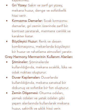
kaybetmez.
Gri Yüzey:
 Sakin ve zarif gri yüzey, 
mekana huzur, denge ve sofistikelik 
hissi verir.
Kırmızımsı Damarlar:
 Sıcak kırmızımsı 
damarlar, gri zemin üzerinde zarif bir 
kontrast yaratarak, mermere canlılık ve 
karakter katar.
Büyüleyici Huzur:
 Renk ve desen 
kombinasyonu, mekanlarda büyüleyici 
bir huzur ve rahatlama atmosferi yaratır.
Grey Harmony Mermerinin Kullanım Alanları:
Şömineler:
 Şöminelerde 
kullanıldığında, mekana sıcaklık, lüks ve 
odak noktası oluşturur.
Duvar Kaplamaları:
 Duvarlarda 
kullanıldığında, mekana sanatsal bir 
dokunuş ve sofistike bir fon oluşturur.
Zemin Döşemesi:
 Oturma odaları, 
yemek odaları ve yatak odaları gibi 
yaşam alanlarında kullanılarak mekana 
huzur, sakinlik ve şıklık hissi verir.