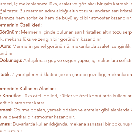
ri, iç mekanlarınıza lüks, asalet ve göz alıcı bir ışıltı katmak is
al taştır. Bu mermer, adını aldığı altın tozunu andıran sarı krista
larınıza hem sofistike hem de büyüleyici bir atmosfer kazandırır.
merinin Özellikleri:
 Görünüm:
 Mermerin içinde bulunan sarı kristaller, altın tozu serp
rak, mekana lüks ve zengin bir görünüm kazandırır.
 Aura:
 Mermerin genel görünümü, mekanlarda asalet, zenginlik v
ndırır.
k Dokunuşu:
 Anlaşılması güç ve özgün yapısı, iç mekanlara sofisti
tetik:
 Ziyaretçilerin dikkatini çeken çarpıcı güzelliği, mekanlard
merinin Kullanım Alanları:
e Konutlar:
 Lüks otel lobileri, süitler ve özel konutlarda kullanıl
zarif bir atmosfer katar.
emesi:
 Oturma odaları, yemek odaları ve antreler gibi alanlarda k
 ve davetkar bir atmosfer kazandırır.
aması:
 Duvarlarda kullanıldığında, mekana sanatsal bir dokunuş v
ı oluşturur.