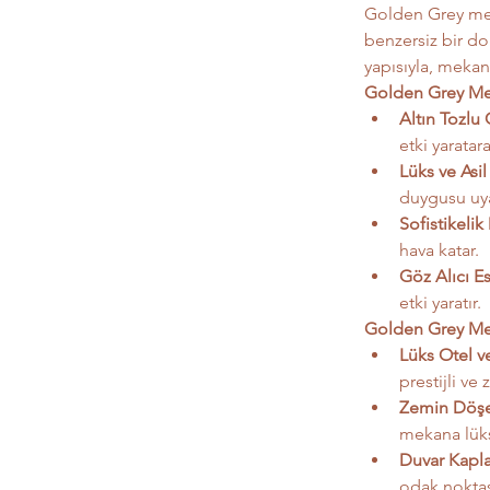
Golden Grey merme
benzersiz bir doğ
yapısıyla, mekan
Golden Grey Mer
Altın Tozlu
etki yarata
Lüks ve Asil
duygusu uya
Sofistikeli
hava katar.
Göz Alıcı Es
etki yaratır.
Golden Grey Mer
Lüks Otel v
prestijli ve 
Zemin Döş
mekana lüks
Duvar Kapl
odak noktas