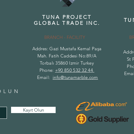
TUNA PROJECT
TU
GLOBAL TRADE INC.
BRANCH - FACILITY
B
Addres: Gazi Mustafa Kemal Paşa
Addr
Mah. Fatih Caddesi No:89/A
St 
Torbalı 35860 Izmir Turkey
Ph
Phone:
+90 850 532 32 44
Emai
Email:
info@tunamarble.com
OLUN
Kayıt Olun