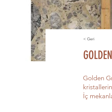
< Geri
GOLDEN
Golden Gr
kristaller
İç mekanla