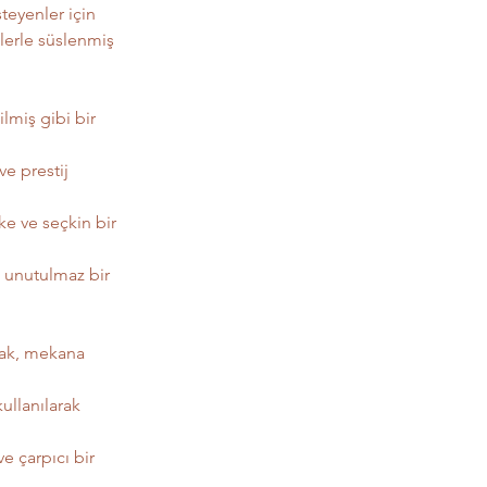
teyenler için 
llerle süslenmiş 
ilmiş gibi bir 
e prestij 
ke ve seçkin bir 
a unutulmaz bir 
arak, mekana 
ullanılarak 
e çarpıcı bir 