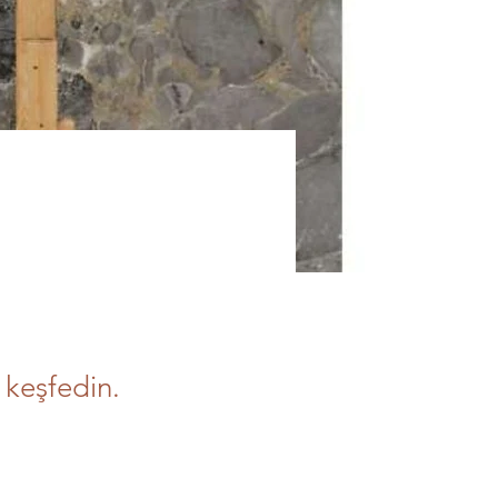
ı
 keşfedin.