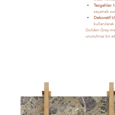
Tezgahlar:
 
seçenek sun
Dekoratif U
kullanılarak
Golden Grey merme
unutulmaz bir et