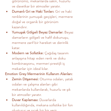
görünümü, mekanlarda sakin, huzurlu 
ve davetkar bir atmosfer yaratır.
Dumanlı Gri ve Haki Tonları:
 Gri ve haki 
renklerinin yumuşak geçişleri, mermere 
doğal ve organik bir görünüm 
kazandırır.
Yumuşak Gölgeli Beyaz Damarlar:
 Beyaz 
damarların gölgeli ve hafif dokunuşu, 
mermere zarif bir hareket ve derinlik 
katar.
Modern ve Sofistike:
 Çağdaş tasarım 
anlayışına hitap eden renk ve doku 
kombinasyonu, mermeri prestijli iç 
mekanlar için ideal kılar.
Emotion Grey Mermerinin Kullanım Alanları:
Zemin Döşemesi:
 Oturma odaları, yatak 
odaları ve çalışma alanları gibi 
mekanlarda kullanılarak, huzurlu ve şık 
bir atmosfer yaratır.
Duvar Kaplaması:
 Duvarlarda 
kullanıldığında, mekana sofistike bir fon 
oluşturur ve sıcak bir his verir.