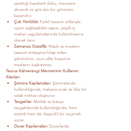
yarattığı hareketli doku, mermere 
dinamik ve göz alıcı bir görünüm 
kazandırır.
Çok Yönlülük:
 Farklı tasarım stilleriyle 
uyum sağlayabilen yapısı, çeşitli iç 
mekan uygulamalarında kullanılmasına 
olanak tanır.
Zamansız Güzellik:
 Klasik ve modern 
tasarım anlayışına hitap eden 
görünümü, uzun yıllar boyunca 
modasını kaybetmez.
Taurus Kahverengi Mermerinin Kullanım 
Alanları:
Şömine Kaplamaları:
 Şöminelerde 
kullanıldığında, mekana sıcak ve lüks bir 
odak noktası oluşturur.
Tezgahlar:
 Mutfak ve banyo 
tezgahlarında kullanıldığında, hem 
estetik hem de dayanıklı bir seçenek 
sunar.
Duvar Kaplamaları:
 Duvarlarda 