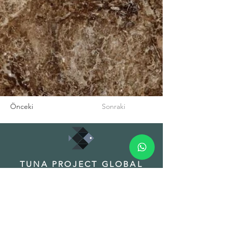
Önceki
Sonraki
TUNA PROJECT GLOBAL
TRADE INC.
HEADQUARTER
Adres: Fuat Edip Baksı Mah. Anadolu
Cad. 175/1 D:13, Bayrakli 35540 Izmir