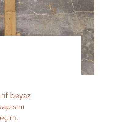
rif beyaz
yapısını
seçim.