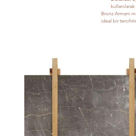
kullanılarak
Bronz Armani mer
ideal bir tercihtir