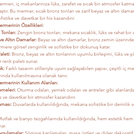
meri, iç mekanlarınıza lüks, zarafet ve sıcak bir atmosfer katmak
aştır. Bu mermer, sıcak bronz tonları ve zarif beyaz ve altın damarl
istike ve davetkar bir his kazandırır.
rmerinin Özellikleri:
Tonları:
 Zengin bronz tonları, mekana sıcaklık, lüks ve rahat bir 
ve Altın Damarlar:
 Beyaz ve altın damarlar, bronz zemin üzerinde
mere görsel zenginlik ve sofistike bir dokunuş katar.
aleti:
 Bronz, beyaz ve altın tonlarının uyumlu birleşimi, lüks ve ş
ir renk paleti sunar.
k:
 Farklı tasarım stilleriyle uyum sağlayabilen yapısı, çeşitli iç m
ında kullanılmasına olanak tanır.
rmerinin Kullanım Alanları:
meleri:
 Oturma odaları, yemek odaları ve antreler gibi alanlarda
 ve davetkar bir atmosfer kazandırır.
aması:
 Duvarlarda kullanıldığında, mekana sofistike bir derinlik v
Mutfak ve banyo tezgahlarında kullanıldığında, hem estetik hem d
ar.
ygulamalar:
 Şömine kaplamaları, masa üstleri ve diğer dekoratif