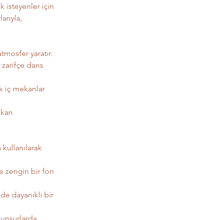
 isteyenler için 
arıyla, 
atmosfer yaratır.
 zarifçe dans 
ık iç mekanlar 
ekan 
 kullanılarak 
e zengin bir fon 
e dayanıklı bir 
 unsurlarda 