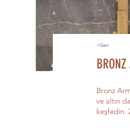
<Geri
BRONZ
Bronz Arma
ve altın d
keşfedin. 