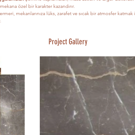
 mekana özel bir karakter kazandırır.
meri, mekanlarınıza lüks, zarafet ve sıcak bir atmosfer katmak i
.
Project Gallery