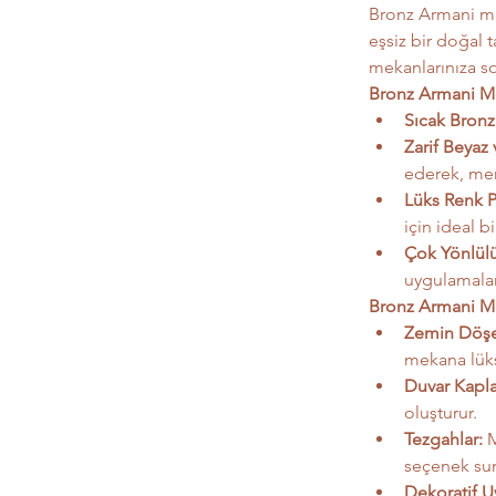
Bronz Armani mer
eşsiz bir doğal t
mekanlarınıza sof
Bronz Armani Me
Sıcak Bronz 
Zarif Beyaz 
ederek, mer
Lüks Renk P
için ideal b
Çok Yönlülü
uygulamalar
Bronz Armani Me
Zemin Döşe
mekana lüks
Duvar Kapl
oluşturur.
Tezgahlar:
 
seçenek sun
Dekoratif U