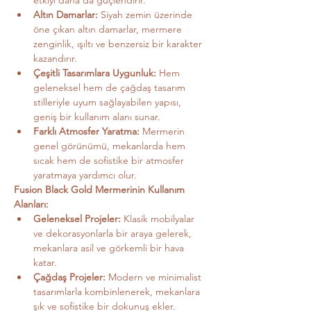
etkiyi daha da güçlendirir.
Altın Damarlar:
 Siyah zemin üzerinde 
öne çıkan altın damarlar, mermere 
zenginlik, ışıltı ve benzersiz bir karakter 
kazandırır.
Çeşitli Tasarımlara Uygunluk:
 Hem 
geleneksel hem de çağdaş tasarım 
stilleriyle uyum sağlayabilen yapısı, 
geniş bir kullanım alanı sunar.
Farklı Atmosfer Yaratma:
 Mermerin 
genel görünümü, mekanlarda hem 
sıcak hem de sofistike bir atmosfer 
yaratmaya yardımcı olur.
Fusion Black Gold Mermerinin Kullanım 
Alanları:
Geleneksel Projeler:
 Klasik mobilyalar 
ve dekorasyonlarla bir araya gelerek, 
mekanlara asil ve görkemli bir hava 
katar.
Çağdaş Projeler:
 Modern ve minimalist 
tasarımlarla kombinlenerek, mekanlara 
şık ve sofistike bir dokunuş ekler.