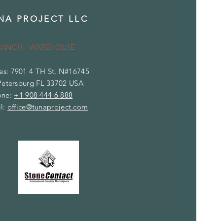
NA PROJECT LLC
RANCH - WAREHOUSE
es: 7901 4 TH St. N#16745
Petersburg FL 33702 USA
one:
+1 908 444 6 888
l:
office@tunaproject.com