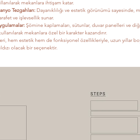
llanılarak mekanlara ihtişam katar.
anyo Tezgahları:
 Dayanıklılığı ve estetik görünümü sayesinde, m
rafet ve işlevsellik sunar.
ygulamalar:
 Şömine kaplamaları, sütunlar, duvar panelleri ve diğ
ullanılarak mekanlara özel bir karakter kazandırır.
ri, hem estetik hem de fonksiyonel özellikleriyle, uzun yıllar b
ldızı olacak bir seçenektir.