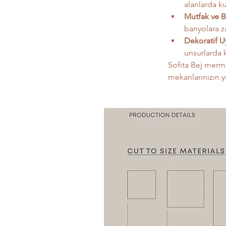
alanlarda ku
Mutfak ve B
banyolara za
Dekoratif U
unsurlarda k
Sofita Bej merme
mekanlarınızın yı