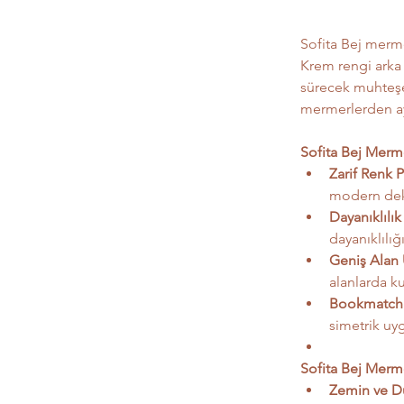
Sofita Bej merme
Krem rengi arka 
sürecek muhteşem 
mermerlerden ayı
Sofita Bej Merme
Zarif Renk P
modern dek
Dayanıklılık
dayanıklılığı
Geniş Alan
alanlarda ku
Bookmatch 
simetrik uy
Sofita Bej Merme
Zemin ve Du