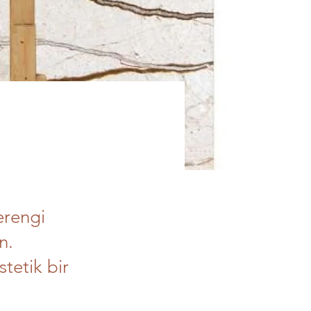
erengi
n.
tetik bir