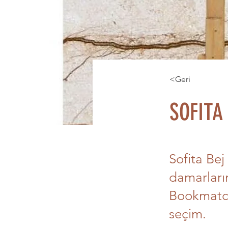
<Geri
SOFITA
Sofita Bej
damarların
Bookmatch 
seçim.