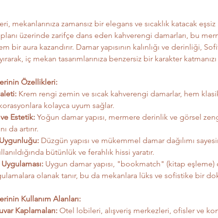
ri, mekanlarınıza zamansız bir elegans ve sıcaklık katacak eşsiz b
planı üzerinde zarifçe dans eden kahverengi damarları, bu merm
bir aura kazandırır. Damar yapısının kalınlığı ve derinliği, Sofit
rarak, iç mekan tasarımlarınıza benzersiz bir karakter katmanızı 
rinin Özellikleri:
aleti:
 Krem rengi zemin ve sıcak kahverengi damarlar, hem klas
orasyonlara kolayca uyum sağlar.
 ve Estetik:
 Yoğun damar yapısı, mermere derinlik ve görsel zeng
nı da artırır.
 Uygunluğu:
 Düzgün yapısı ve mükemmel damar dağılımı sayesi
llanıldığında bütünlük ve ferahlık hissi yaratır.
Uygulaması:
 Uygun damar yapısı, "bookmatch" (kitap eşleme) o
gulamalara olanak tanır, bu da mekanlara lüks ve sofistike bir do
rinin Kullanım Alanları:
var Kaplamaları:
 Otel lobileri, alışveriş merkezleri, ofisler ve ko