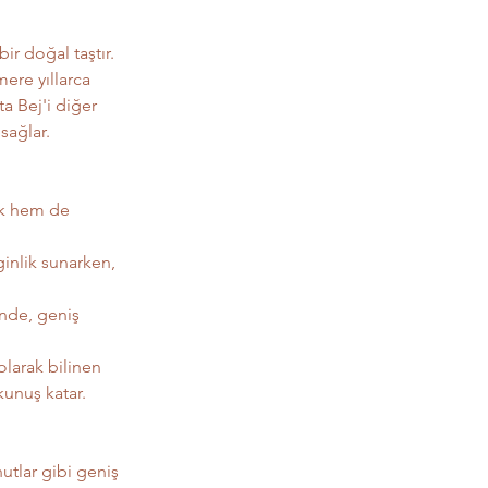
ir doğal taştır. 
ere yıllarca 
a Bej'i diğer 
sağlar.
ik hem de 
inlik sunarken, 
nde, geniş 
larak bilinen 
kunuş katar.
nutlar gibi geniş 