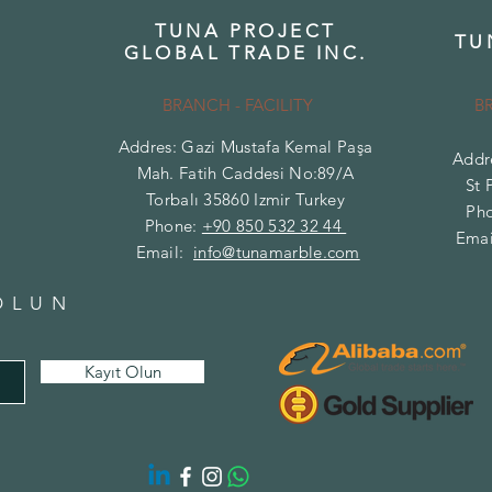
TUNA PROJECT
TU
GLOBAL TRADE INC.
BRANCH - FACILITY
B
Addres: Gazi Mustafa Kemal Paşa
Addr
Mah. Fatih Caddesi No:89/A
St 
Torbalı 35860 Izmir Turkey
Ph
Phone:
+90 850 532 32 44
Emai
Email:
info@tunamarble.com
OLUN
Kayıt Olun