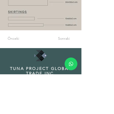
Önceki
Sonraki
TUNA PROJECT GLOBAL
TRADE INC.
HEADQUARTER
Adres: Fuat Edip Baksı Mah. Anadolu
Cad. 175/1 D:13, Bayrakli 35540 Izmir
Turkey
Phone:
+90 532 518 32 88
Email:
info@tunaproject.com