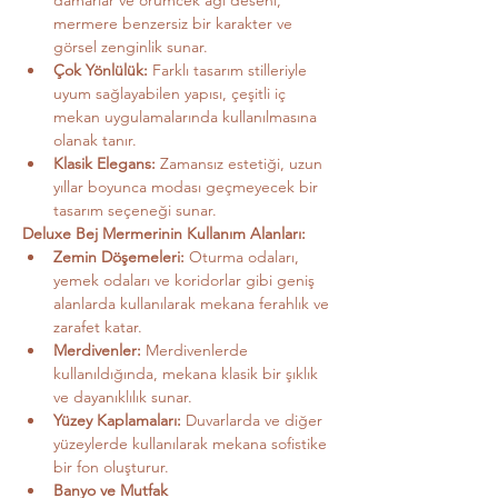
damarlar ve örümcek ağı deseni, 
mermere benzersiz bir karakter ve 
görsel zenginlik sunar.
Çok Yönlülük:
 Farklı tasarım stilleriyle 
uyum sağlayabilen yapısı, çeşitli iç 
mekan uygulamalarında kullanılmasına 
olanak tanır.
Klasik Elegans:
 Zamansız estetiği, uzun 
yıllar boyunca modası geçmeyecek bir 
tasarım seçeneği sunar.
Deluxe Bej Mermerinin Kullanım Alanları:
Zemin Döşemeleri:
 Oturma odaları, 
yemek odaları ve koridorlar gibi geniş 
alanlarda kullanılarak mekana ferahlık ve 
zarafet katar.
Merdivenler:
 Merdivenlerde 
kullanıldığında, mekana klasik bir şıklık 
ve dayanıklılık sunar.
Yüzey Kaplamaları:
 Duvarlarda ve diğer 
yüzeylerde kullanılarak mekana sofistike 
bir fon oluşturur.
Banyo ve Mutfak 