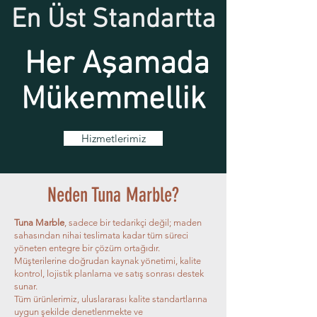
En Üst Standartta
Her Aşamada
Mükemmellik
Hizmetlerimiz
Neden Tuna Marble?
Tuna Marble
, sadece bir tedarikçi değil; maden
sahasından nihai teslimata kadar tüm süreci
yöneten entegre bir çözüm ortağıdır.
Müşterilerine doğrudan kaynak yönetimi, kalite
kontrol, lojistik planlama ve satış sonrası destek
sunar.
Tüm ürünlerimiz, uluslararası kalite standartlarına
uygun şekilde denetlenmekte ve